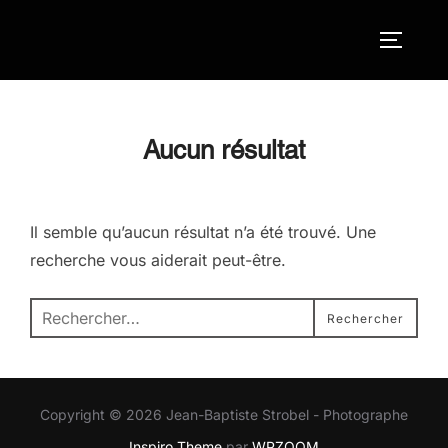
Aller
au
Permute
contenu
Aucun résultat
Il semble qu’aucun résultat n’a été trouvé. Une
recherche vous aiderait peut-être.
Recherche
Rechercher
pour :
Copyright © 2026 Jean-Baptiste Strobel - Photographe
Inspiro Theme
par
WPZOOM